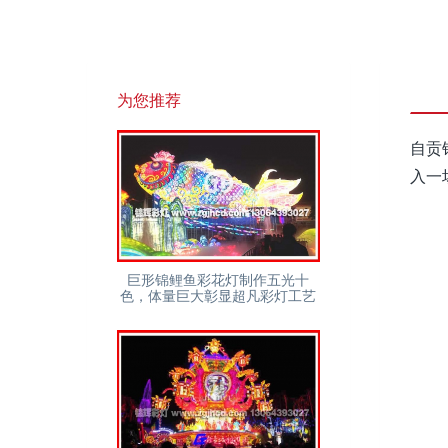
为您推荐
自贡
入一
巨形锦鲤鱼彩花灯制作五光十
色，体量巨大彰显超凡彩灯工艺