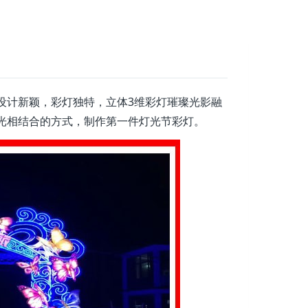
设计新颖，彩灯独特，立体3维彩灯璀璨光影融
光相结合的方式，制作第一件灯光节彩灯。