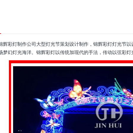
锦辉彩灯制作公司大型灯光节策划设计制作，锦辉彩灯灯光节以
场梦幻灯光海洋。锦辉彩灯以传统加现代的手法，传动以弦彩灯