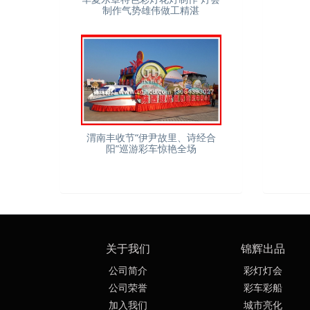
制作气势雄伟做工精湛
渭南丰收节“伊尹故里、诗经合
阳”巡游彩车惊艳全场
关于我们
锦辉出品
公司简介
彩灯灯会
公司荣誉
彩车彩船
加入我们
城市亮化