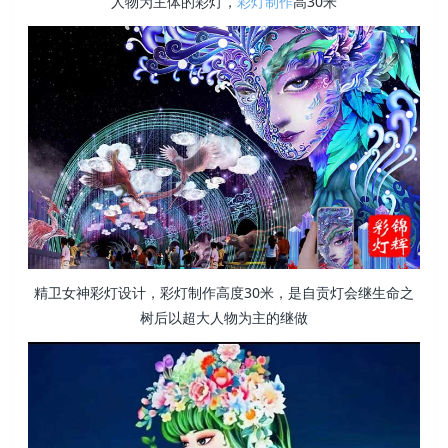
人物为主体的彩灯，
彩灯制作
高30米
精卫女神彩灯设计，彩灯制作高度30米，是自贡灯会继生命之
树后以超大人物为主的继做