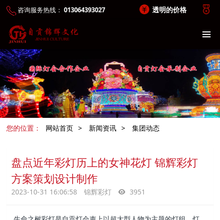
透明的价格
咨询服务热线：
013064393027
您的位置：
网站首页
>
新闻资讯
>
集团动态
盘点近年彩灯历上的女神花灯 锦辉彩灯
方案策划设计制作
2023-10-31 16:06:58
锦辉彩灯
3951
生命之树彩灯是自贡灯会吏上以超大型人物为主题的灯组，灯