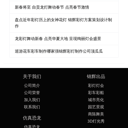
新春将至 自贡龙灯舞动春节 点亮春节激情
盘点近年彩灯历上的女神花灯 锦辉彩灯方案策划设计制
作
龙彩灯舞动新春 点亮华夏大地 呈现绚丽灯会盛景
巡游花车彩车制作哪家强锦辉彩灯制作公司顶瓜瓜
关于我们
锦辉出品
公司简介
彩灯灯会
公司荣誉
彩车彩船
加入我们
城市亮化
联系我们
园艺景观
商陈舞美
仿真恐龙
3D灯光秀
仿真恐龙