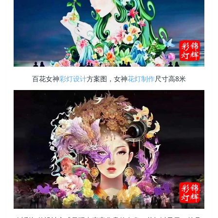
百花女神
彩灯设计
方案图，女神
花灯制作
尺寸高8米