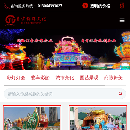
透明的价格
咨询服务热线：
013064393027
彩灯灯会
彩车彩船
城市亮化
园艺景观
商陈舞美