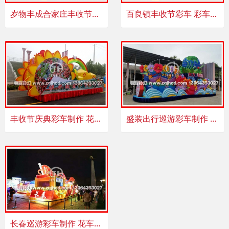
岁物丰成合家庄丰收节巡游彩车 彩车制作主题鲜明
百良镇丰收节彩车 彩车花车制作 彩船制作气势磅礴
丰收节庆典彩车制作 花车制作 彩灯制作按需定做确保质量
盛装出行巡游彩车制作 彩船制作 精湛工艺 价格实惠
长春巡游彩车制作 花车制作 彩船制作璀璨耀彩