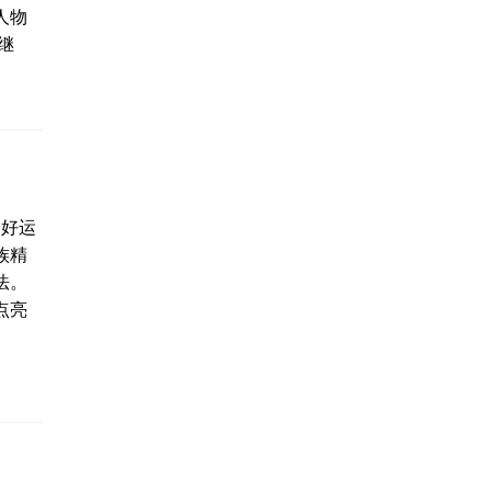
人物
继
个好运
族精
法。
点亮