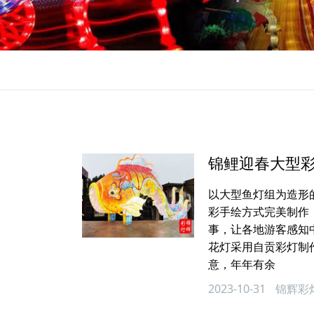
锦鲤迎春大型彩
以大型鱼灯组为造形
彩手绘方式完美制作
事，让各地游客感知
花灯采用自贡彩灯制
意，年年有余
2023-10-31
锦辉彩