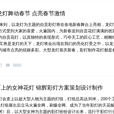
龙灯舞动春节 点亮春节激情
将要来到，以龙灯为主题的自贡彩灯将在各地新春舞台上亮相，龙灯
方式受到大家的喜爱，火遍国内，为新春送到自贡花灯满满的祝
的自贡花灯，以其独特的表现形式，巧夺天工的匠心工艺，精雕
春又将是龙灯的天下，龙灯将会出现在我们的亮化灯景之中，以龙
的城市点亮的炫丽多彩。大型龙灯喜庆新春，彩灯制作花灯都是
灯
3886
上的女神花灯 锦辉彩灯方案策划设计制作
灯会吏上以超大型人物为主题的灯组，灯组总高达30米，200个
，灯组展出后立马火遍全网，刷爆全网、成为了当年彩灯的天花
树》后，以大型女神为主题的彩灯纷纷设计出来，流行于彩灯行