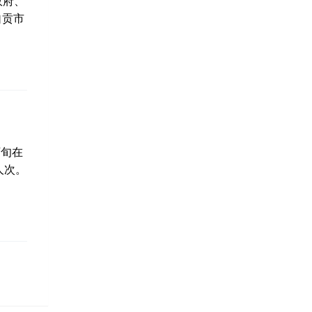
政府、
自贡市
下旬在
人次。