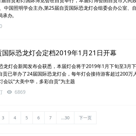
日，首届自贡彩灯国际博览会在自贡举行，本届灯博会由自贡市人民
、中国照明学会主办,第25届自贡国际恐龙灯会组委会办公室、
承办,
0
贡国际恐龙灯会定档2019年1月21日开幕
恐龙灯会新闻发布会获悉，本届灯会将于2019年1月下旬至3月
自贡已举办了24届国际恐龙灯会，每年灯会接待游客超过200万
灯会以“大美中华，多彩自贡”为主题
灯
6869
3
4
5
6
7
...30
下一页