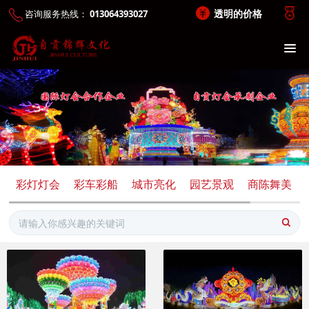
透明的价格
咨询服务热线：
013064393027
彩灯灯会
彩车彩船
城市亮化
园艺景观
商陈舞美