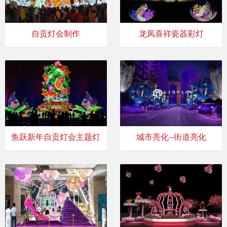
自贡灯会制作
龙凤喜祥瓷器彩灯
鱼跃新年自贡灯会主题灯
城市亮化--街道亮化