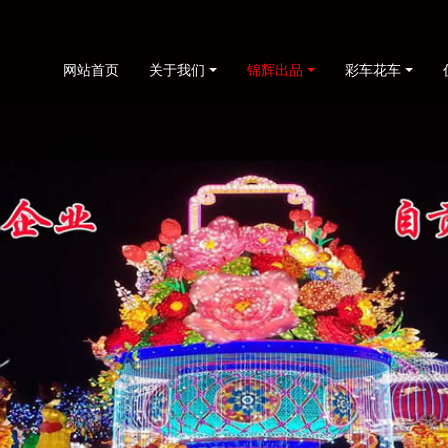
网站首页
关于我们
锦辉出品
彩车花车