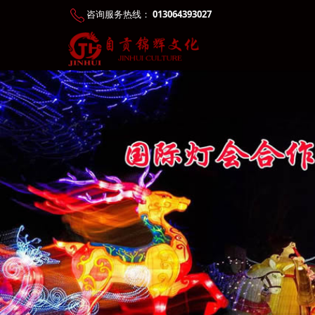
咨询服务热线：
013064393027