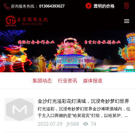
透明的价格
咨询服务热线：
013064393027
集团动态
行业资讯
媒体报道
金沙灯光溢彩花灯满城，沉浸奇妙梦幻世界
灯光溢彩，沉浸奇妙梦幻世界金沙滩啤酒城内，位
于主入口两侧的是“哈舅迎宾”灯组，以哈舅IP、海
洋、啤酒为主元素，配以流动光效，迎接宾客到
2022-07-29
jh568
74
来。移步进入星光大道，最显眼的当属庆典花篮灯