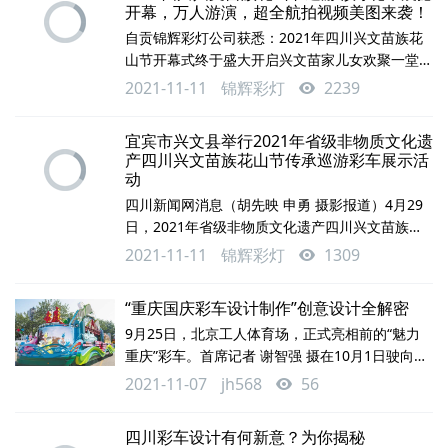
开幕，万人游演，超全航拍视频美图来袭！
位，需要前期反复讨论推敲以及后期制作安装，最
自贡锦辉彩灯公司获悉：2021年四川兴文苗族花
终才能呈现出绚丽多彩、霓虹闪烁的灯光效果，供
山节开幕式终于盛大开启兴文苗家儿女欢聚一堂，
游人观赏、体味地道的中国年味儿。看似“简易”的
载歌载舞，共度节日。不仅有展现苗族特色风情的
2021-11-11
锦辉彩灯
2239
工序
民族民俗展示、还有祭花杆表演、花山音乐节开幕
启动仪式以及万人苗汉双语合唱等节目，让现场无
宜宾市兴文县举行2021年省级非物质文化遗
数观众大呼过瘾！民族民俗展示活动上午8点30
产四川兴文苗族花山节传承巡游彩车展示活
分，花山节苗族服饰盛装大巡游从石海广场出发，
动
经过甘洞湾溶洞公园、苗家新寨，最后抵达光明新
四川新闻网消息（胡先映 申勇 摄影报道）4月29
城市民广场。下面就跟着镜头一起来感受巡游队伍
日，2021年省级非物质文化遗产四川兴文苗族花
带
山节传承展示活动在宜宾兴文县举行，本次活动的
2021-11-11
锦辉彩灯
1309
主题为“天下奇观 浪漫花山”。各族同胞欢聚一堂，
参与民族民俗巡游，观看祭花杆仪式，体验苗家长
“重庆国庆彩车设计制作”创意设计全解密
桌宴，热热闹闹欢庆花山节。早上8：30，民族民
9月25日，北京工人体育场，正式亮相前的“魅力
俗巡游队伍从兴文县城石海广场出发，前往光明新
重庆”彩车。首席记者 谢智强 摄在10月1日驶向天
城市民广场。巡游队伍的成员们身着民族盛装，一
安门前，“魅力重庆”彩车项目一直处于保密状态，
路上与人们挥手互动，各乡镇方队融入了
2021-11-07
jh568
56
以“重庆CC”代称。青山多彩、绿水灵动、白云摇
曳，在行进中不断变幻色彩和图案的大山勾勒出山
四川彩车设计有何新意？为你揭秘
清水秀美丽重庆的大美意象；解放碑、洪崖洞、湖