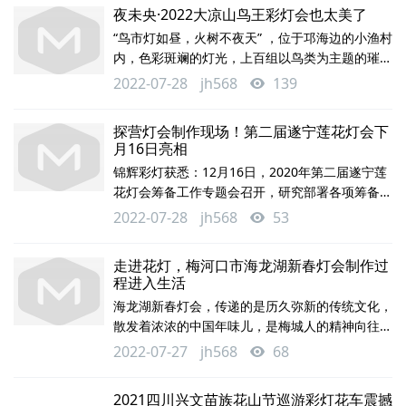
组，以线条感、冰晶感的现代时尚手法设计而成。
夜未央·2022大凉山鸟王彩灯会也太美了
花篮顶部的花朵造型采用导光纱布加追光灯带，实
“鸟市灯如昼，火树不夜天” ，位于邛海边的小渔村
现花瓣的动感轮廓和光效渐变的时尚氛围效果。此
内，色彩斑斓的灯光，上百组以鸟类为主题的璀璨
外，园区内还设置了海洋灯组、童心世界灯组。其
华灯点亮渔村。7月22日，夜未央·2022大凉山鸟
中，海洋灯组分布于3个啤酒广场之上，以卡通造
2022-07-28
jh568
139
王彩灯会正式开展，为西昌市民呈现了一场华丽的
型
视觉盛宴。“展翅翱翔、梦幻水鸟、亭亭玉立、莺
探营灯会制作现场！第二届遂宁莲花灯会下
歌燕舞……本次彩灯会唱响了“绿水青山就是金山银
月16日亮相
山”的生态环保主旋律，呼吁人们珍爱家园，共同
锦辉彩灯获悉：12月16日，2020年第二届遂宁莲
营造“蓝天白云、丛林茂密、百鸟翱翔”的壮美景
花灯会筹备工作专题会召开，研究部署各项筹备工
观。一场集科技、艺术、人文为一体的视
作，落实工作责任，确保 2020年第二届遂宁莲花
2022-07-28
jh568
53
灯会在 元月16日如期完美呈现。第二届遂宁莲花
灯会抢”鲜“看跟着小编先一饱眼福吧~↓↓遂报全媒
走进花灯，梅河口市海龙湖新春灯会制作过
体记者 文漾 夏云蜀 王丹/视频会上，莲花灯会承
程进入生活
办单位负责人汇报了灯会筹备工作进展情况，市级
海龙湖新春灯会，传递的是历久弥新的传统文化，
有关部门、船山区、遂宁经开区、市河东新区、遂
散发着浓浓的中国年味儿，是梅城人的精神向往，
宁高新区等就灯会安保维稳、交
也是新的一年美好生活的开始。看了这么多届光彩
2022-07-27
jh568
68
夺目的灯会，今天就和小编一起去看看TA背后的
故事吧!走起一场完整的新春灯会，需要根据景区
2021四川兴文苗族花山节巡游彩灯花车震撼
文化精心策划，设计整体灯组样式，选择合适点