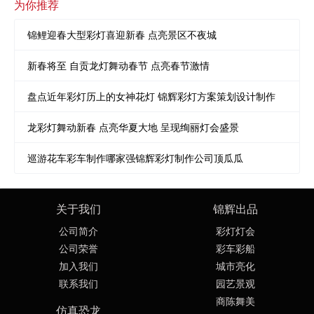
为你推荐
锦鲤迎春大型彩灯喜迎新春 点亮景区不夜城
新春将至 自贡龙灯舞动春节 点亮春节激情
盘点近年彩灯历上的女神花灯 锦辉彩灯方案策划设计制作
龙彩灯舞动新春 点亮华夏大地 呈现绚丽灯会盛景
巡游花车彩车制作哪家强锦辉彩灯制作公司顶瓜瓜
关于我们
锦辉出品
公司简介
彩灯灯会
公司荣誉
彩车彩船
加入我们
城市亮化
联系我们
园艺景观
商陈舞美
仿真恐龙