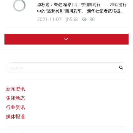
原标题：奋进 精彩四川与祖国同行 群众游行
广会馆、朝天门……彰显重庆独特的历史底蕴；轻
中的“逐梦兴川”四川彩车。 新华社记者范培摄
轨穿楼、索道过江和LED显示屏不断变换的场景，
置于彩车上的大熊猫。四川日报记者肖雨杨摄
呈现重庆立体、动感、魔幻的都市气息
2021-11-07
jh568
80
彩车上3名手执彝族长号的小伙。四川日报记
者肖雨杨摄 彩车上的汶川地震灾后重建的藏
羌彝汉天府新民居浮雕。四川日报记者肖雨杨摄
彩车上的新能源页岩气开发设施造型。四川日
报记者肖雨杨摄 “逐梦兴川”彩车传达四川儿女
奋力谱写中国梦四川篇章的时代精神
新闻资讯
集团动态
行业资讯
媒体报道