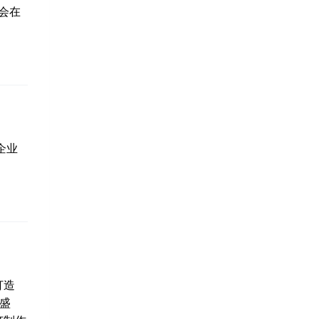
会在
企业
打造
游盛