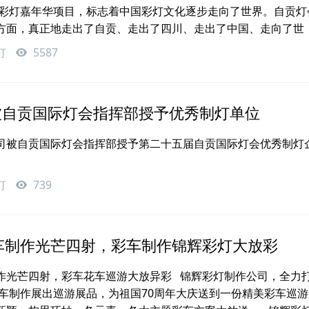
19彩灯嘉年华项目，标志着中国彩灯文化逐步走向了世界。自贡灯
方面，真正地走出了自贡、走出了四川、走出了中国、走向了世
灯
5587
被自贡国际灯会指挥部授予优秀制灯单位
司被自贡国际灯会指挥部授予第二十五届自贡国际灯会优秀制灯
灯
739
车制作光芒四射，彩车制作锦辉彩灯大放彩
作光芒四射，彩车花车巡游大放异彩 锦辉彩灯制作公司，全力
彩车制作展出巡游展品，为祖国70周年大庆送到一份精美彩车巡