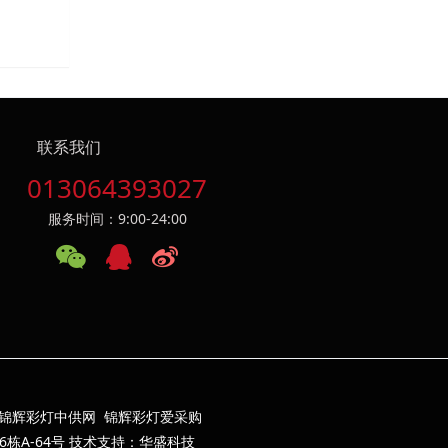
联系我们
013064393027
服务时间：9:00-24:00
锦辉彩灯中供网
锦辉彩灯爱采购
栋A-64号 技术支持：华盛科技