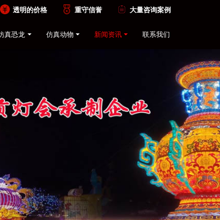
透明的价格
重守信誉
大量咨询案例
仿真恐龙
仿真动物
新闻资讯
联系我们