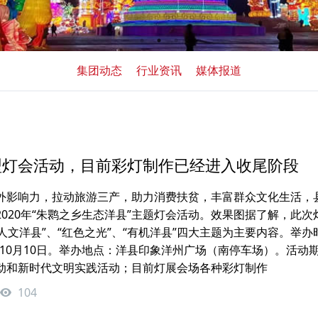
集团动态
行业资讯
媒体报道
型灯会活动，目前彩灯制作已经进入收尾阶段
外影响力，拉动旅游三产，助力消费扶贫，丰富群众文化生活，
020年“朱鹮之乡生态洋县”主题灯会活动。效果图据了解，此次
“人文洋县”、“红色之光”、“有机洋县”四大主题为主要内容。举办
日至10月10日。举办地点：洋县印象洋州广场（南停车场）。活动
动和新时代文明实践活动；目前灯展会场各种彩灯制作
104